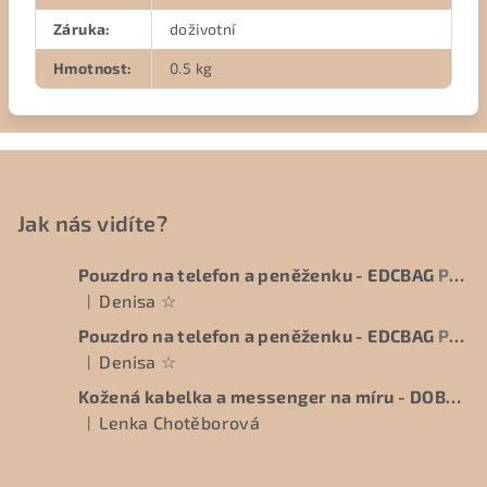
Záruka
:
doživotní
Hmotnost
:
0.5 kg
Z
á
p
Jak nás vidíte?
a
Pouzdro na telefon a peněženku - EDCBAG
Praktická velikost
t
Denisa ☆
|
í
Hodnocení produktu je 5 z 5 hvězdiček.
Pouzdro na telefon a peněženku - EDCBAG
Praktická velikost
Denisa ☆
|
Hodnocení produktu je 5 z 5 hvězdiček.
Kožená kabelka a messenger na míru - DOBAG - BESPOKE
Lenka Chotěborová
|
Hodnocení produktu je 5 z 5 hvězdiček.