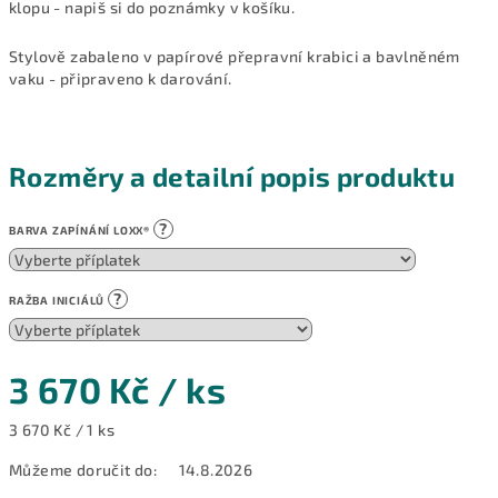
klopu - napiš si do poznámky v košíku.
Stylově zabaleno v papírové přepravní krabici a bavlněném
vaku - připraveno k darování.
Rozměry a detailní popis produktu
?
BARVA ZAPÍNÁNÍ LOXX®
?
RAŽBA INICIÁLŮ
3 670 Kč
/ ks
Měrná
3 670 Kč / 1 ks
cena:
Můžeme doručit do:
14.8.2026