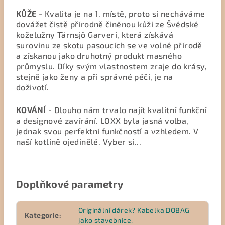
KŮŽE
- Kvalita je na 1. místě, proto si necháváme
dovážet čistě přírodně činěnou kůži ze Švédské
koželužny Tärnsjö Garveri, která získává
surovinu ze skotu pasoucích se ve volné přírodě
a získanou jako druhotný produkt masného
průmyslu. Díky svým vlastnostem zraje do krásy,
stejně jako ženy a při správné péči, je na
doživotí.
KOVÁNÍ
- Dlouho nám trvalo najít kvalitní funkční
a designové zavírání. LOXX byla jasná volba,
jednak svou perfektní funkčností a vzhledem. V
naší kotlině ojedinělé. Vyber si...
Doplňkové parametry
Originální dárek? Kabelka DOBAG
Kategorie
:
jako stavebnice.