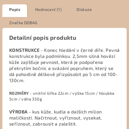
Popis
Hodnocení (1)
Diskuze
Značka
DOBAG
Detailní popis produktu
KONSTRUKCE
- Konec hledání v černé díře. Pevná
konstrukce byla podmínkou. 2,5mm silná hovězí
kůže zajišťuje pevnost, která je podpořena
překrytím bočnic a svázání popruhem, který se
dá pohodlně délkově přizpůsobit po 5 cm od 100-
130cm.
ROZMĚRY
- vnitřní šířka 22cm / výška 15cm / hloubka
5cm / váha 350g
VÝROBA
- kus kůže, kudla a dalších milion
maličkostí. Načrtnout, vyříznout, vysekat,
seříznout, zabrousit a zaleštit.