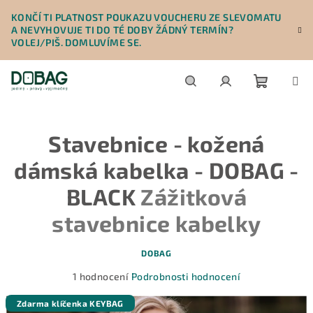
Přejít
KONČÍ TI PLATNOST POUKAZU VOUCHERU ZE SLEVOMATU
na
A NEVYHOVUJE TI DO TÉ DOBY ŽÁDNÝ TERMÍN?
obsah
VOLEJ/PIŠ. DOMLUVÍME SE.
Nákupn
Hledat
Přihlášení
Stavebnice - kožená
košík
dámská kabelka - DOBAG -
BLACK
Zážitková
stavebnice kabelky
DOBAG
Průměrné
1 hodnocení
Podrobnosti hodnocení
hodnocení
produktu
Zdarma klíčenka KEYBAG