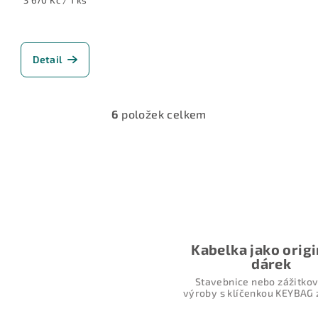
cena:
Detail
6
položek celkem
O
v
l
á
d
a
c
Kabelka jako origi
í
dárek
p
Stavebnice nebo zážitkov
výroby s klíčenkou KEYBAG 
r