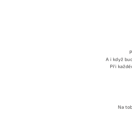
P
A i když bu
Při každé
Na tob