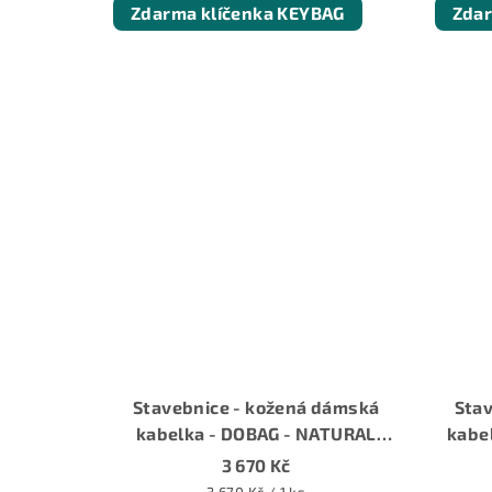
z
Zdarma klíčenka KEYBAG
Zdar
5
hvězdiček.
Stavebnice - kožená dámská
Sta
kabelka - DOBAG - NATURAL
kabe
Zážitková stavebnice kabelky
Záži
3 670 Kč
Měrná
3 670 Kč / 1 ks