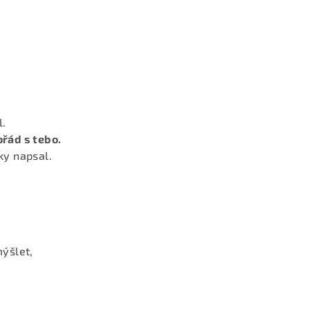
l.
řád s tebo.
lky napsal.
mýšlet,