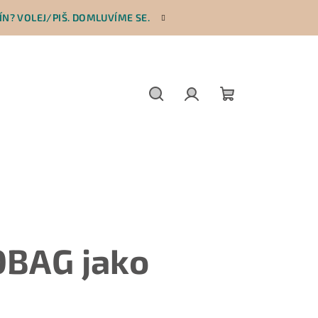
N? VOLEJ/PIŠ. DOMLUVÍME SE.
Hledat
Přihlášení
Nákupní
košík
OBAG jako