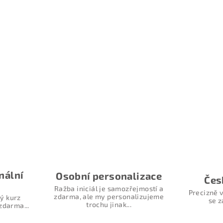
nální
Osobní personalizace
Čes
Ražba iniciál je samozřejmostí a
Precizně v
zdarma, ale my personalizujeme
ý kurz
se z
trochu jinak...
zdarma...