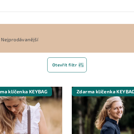
Nejprodávanější
Otevřít filtr
ma klíčenka KEYBAG
Zdarma klíčenka KEYBA