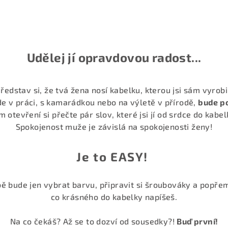
Udělej jí opravdovou radost...
ředstav si, že tvá žena nosí kabelku, kterou jsi sám vyrobi
de v práci, s kamarádkou nebo na výletě v přírodě,
bude po
m otevření si přečte pár slov, které
jsi jí od srdce do kabe
Spokojenost muže je závislá na spokojenosti ženy!
Je to EASY!
ě bude jen vybrat barvu, připravit si šroubováky a popře
co krásného do kabelky napíšeš.
Na co čekáš? Až se to dozví od sousedky?!
Buď první!