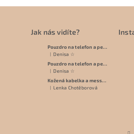
Z
á
Jak nás vidíte?
Ins
p
a
Pouzdro na telefon a peněženku - EDCBAG
Denisa ☆
t
|
Hodnocení produktu je 5 z 5 hvězdiček.
Pouzdro na telefon a peněženku - EDCBAG
í
Denisa ☆
|
Hodnocení produktu je 5 z 5 hvězdiček.
Kožená kabelka a messenger na míru - DOBAG - BESPOKE
Lenka Chotěborová
|
Hodnocení produktu je 5 z 5 hvězdiček.