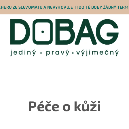
HERU ZE SLEVOMATU A NEVYHOVUJE TI DO TÉ DOBY ŽÁDNÝ TERMÍ
Péče o kůži