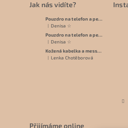
Jak nás vidíte?
Ins
p
a
Pouzdro na telefon a peněženku - EDCBAG
Denisa ☆
t
|
Hodnocení produktu je 5 z 5 hvězdiček.
Pouzdro na telefon a peněženku - EDCBAG
í
Denisa ☆
|
Hodnocení produktu je 5 z 5 hvězdiček.
Kožená kabelka a messenger na míru - DOBAG - BESPOKE
Lenka Chotěborová
|
Hodnocení produktu je 5 z 5 hvězdiček.
Přijímáme online