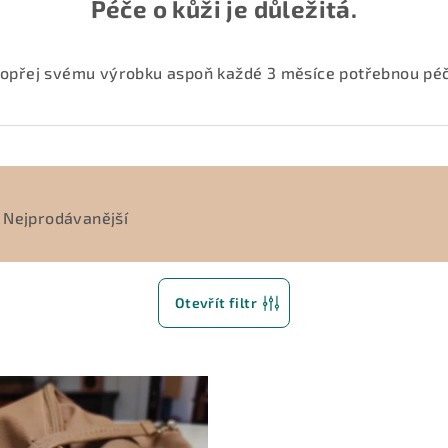
Péče o kůži je důležitá.
opřej svému výrobku aspoň každé 3 měsíce potřebnou péč
Nejprodávanější
Otevřít filtr