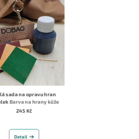
lá sada na opravu hran
elek
Barva na hrany kůže
245 Kč
Detail