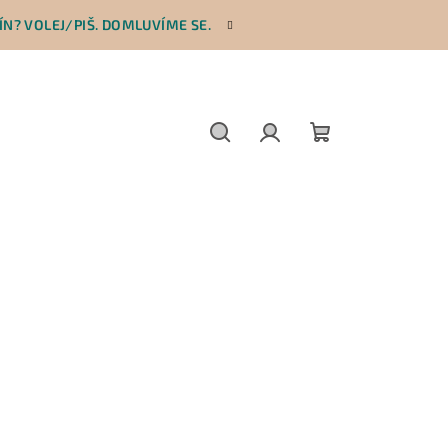
N? VOLEJ/PIŠ. DOMLUVÍME SE.
Hledat
Přihlášení
Nákupní
košík