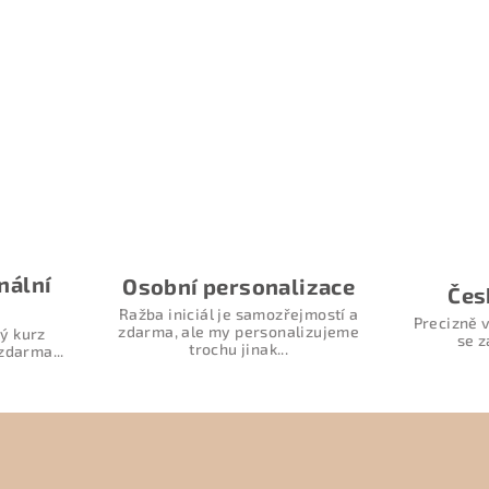
nální
Osobní personalizace
Čes
Ražba iniciál je samozřejmostí a
Precizně v
zdarma, ale my personalizujeme
ý kurz
se z
trochu jinak...
zdarma...