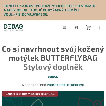
Přejít
KONČÍ TI PLATNOST POUKAZU VOUCHERU ZE SLEVOMATU
na
A NEVYHOVUJE TI DO TÉ DOBY ŽÁDNÝ TERMÍN?
obsah
VOLEJ/PIŠ. DOMLUVÍME SE.
Nákupn
Hledat
Přihlášení
Co si navrhnout svůj kožený
košík
motýlek BUTTERFLYBAG
Stylový doplněk
DOBAG
Průměrné
Neohodnoceno
Podrobnosti hodnocení
hodnocení
produktu
Cena s řemínkem na krk NECKBAG
je
0,0