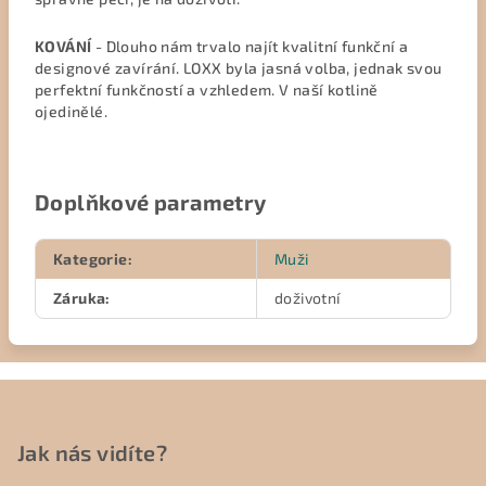
KOVÁNÍ
- Dlouho nám trvalo najít kvalitní funkční a
designové zavírání. LOXX byla jasná volba, jednak svou
perfektní funkčností a vzhledem. V naší kotlině
ojedinělé.
Doplňkové parametry
Kategorie
:
Muži
Záruka
:
doživotní
Z
á
p
Jak nás vidíte?
a