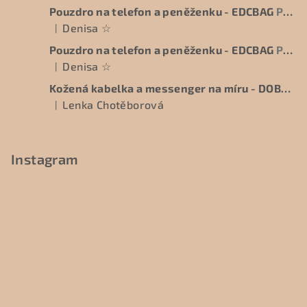
Pouzdro na telefon a peněženku - EDCBAG
Praktická velikost
t
Denisa ☆
|
í
Hodnocení produktu je 5 z 5 hvězdiček.
Pouzdro na telefon a peněženku - EDCBAG
Praktická velikost
Denisa ☆
|
Hodnocení produktu je 5 z 5 hvězdiček.
Kožená kabelka a messenger na míru - DOBAG - BESPOKE
Lenka Chotěborová
|
Hodnocení produktu je 5 z 5 hvězdiček.
Instagram