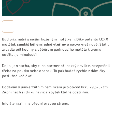
Buď originální s naším koženým motýlkem. Díky patentu LOXX
motýlek
sundáš během jedné vteřiny
a nacvakneš nový. Stát u
zrcadla půl hodiny s výběrem padnoucího motýla k tvému
outfitu, je minulostí!
Dej si jen bacha, aby ti ho partner při hezký chvilce, nevyměnil
třeba za poutko nebo opasek. To pak budeš rychle z dámičky
poslušná kočička!
Dodáván s univerzálním řemínkem pro obvod krku 29,5-52cm.
Zapni nech si dírku navíc a zbytek klidně odstřihni.
Iniciály razím na přední pravou stranu.