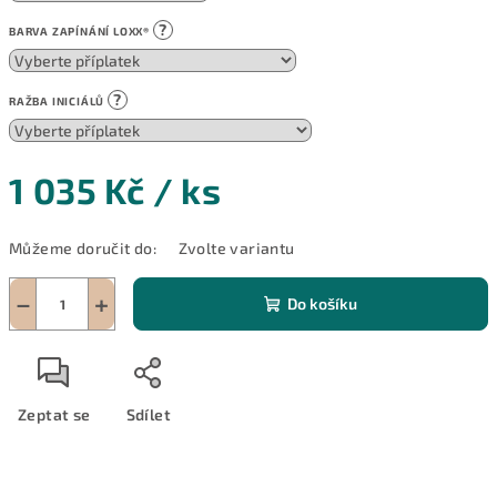
?
BARVA ZAPÍNÁNÍ LOXX®
?
RAŽBA INICIÁLŮ
1 035 Kč
/ ks
Měrná
Můžeme doručit do:
Zvolte variantu
cena:
−
+
Do košíku
Zeptat se
Sdílet