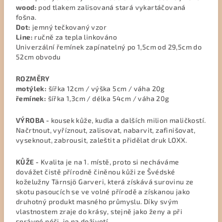
wood:
pod tlakem zalisovaná stará vykartáčovaná
fošna.
Dot:
jemný tečkovaný vzor
Line:
ručně za tepla linkováno
Univerzální řemínek zapínatelný po 1,5cm od 29,5cm do
52cm obvodu
ROZMĚRY
motýlek:
šířka 12cm / výška 5cm / váha 20g
řemínek:
šířka 1,3cm / délka 54cm / váha 20g
VÝROBA -
kousek kůže, kudla a dalších milion maličkostí.
Načrtnout, vyříznout, zalisovat, nabarvit, zafinišovat,
vyseknout, zabrousit, zaleštit a přidělat druk LOXX.
KŮŽE -
Kvalita je na 1. místě, proto si necháváme
dovážet čistě přírodně činěnou kůži ze Švédské
koželužny Tärnsjö Garveri, která získává surovinu ze
skotu pasoucích se ve volné přírodě a získanou jako
druhotný produkt masného průmyslu. Díky svým
vlastnostem zraje do krásy, stejně jako ženy a při
správné péči, je na doživotí.